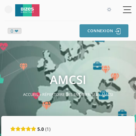
0 ❤
CONNEXION
AMCSI
ACCUEIL
»
RÉPERTOIRE DES ENTREPRISES
»
AMCSI
5.0
1